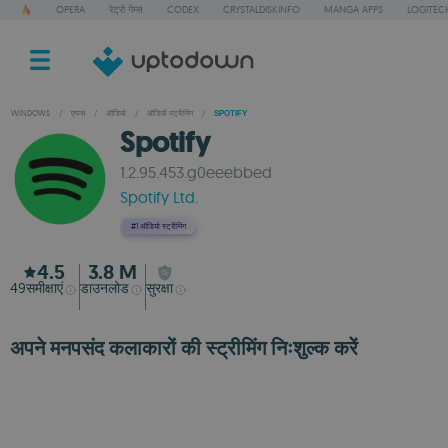
OPERA
रेट्रो गेम्स
CODEX
CRYSTALDISKINFO
MANGA APPS
LOGITEC
WINDOWS
/
एप्पस
/
ऑडियो
/
ऑडियो स्ट्रीमिंग
/
SPOTIFY
Spotify
1.2.95.453.g0eeebbed
Spotify Ltd.
#1
ऑडियो स्ट्रीमिंग
4.5
3.8 M
49
समीक्षाएं
डाउनलोड
सुरक्षा
अपने मनपसंद कलाकारों की स्ट्रीमिंग निःशुल्क करें