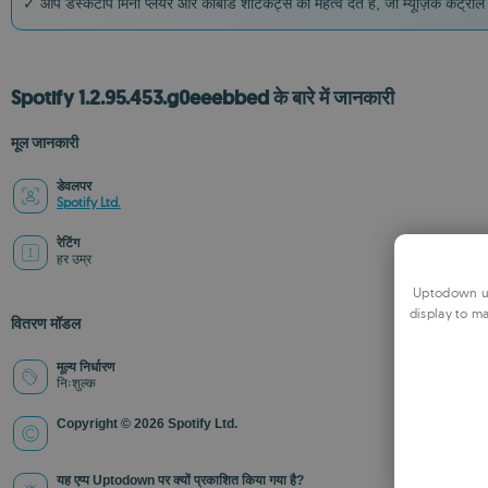
✓ आप डेस्कटॉप मिनी प्लेयर और कीबोर्ड शॉर्टकट्स को महत्व देते हैं, जो म्यूज़िक कंट्रो
Spotify 1.2.95.453.g0eeebbed के बारे में जानकारी
मूल जानकारी
डेवलपर
Spotify Ltd.
रेटिंग
हर उम्र
Uptodown us
display to ma
वितरण मॉडल
मूल्य निर्धारण
निःशुल्क
Copyright © 2026 Spotify Ltd.
यह एप्प Uptodown पर क्यों प्रकाशित किया गया है?