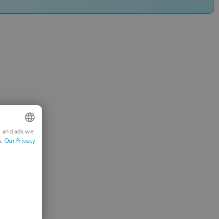
t and ads we
s.
Our Privacy
NGLISH
RENCH
ERMAN
ORTUGUESE
TALIAN