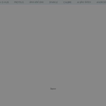
H G HUB
PROTEUS
ओपन-सोर्स एप्पस
SPARKLE
CALIBRE
AI इमेज जेनरेटर
ANDROID
विज्ञापन