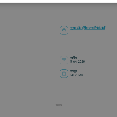
S
R
सुरक्षा और एंटीवायरस रिपोर्ट देखें
तारीख़
5 अग. 2026
साइज़
141.21 MB
विज्ञापन